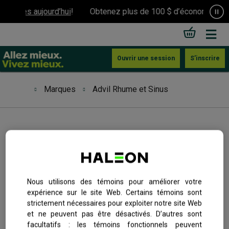
us dès aujourd’hui
!
Obtenez plus de 100 $ d’économies.
Insc
Ouvrir une session
S’inscrire
Marques
Advil Rhume et Sinus
Coupons et offres
Marques
Advil Rhume et Sinus
Foire aux questions
Nous utilisons des témoins pour améliorer votre
Vous avez le nez bouché et vous vous sentez
expérience sur le site Web. Certains témoins sont
Communautés en santé
congestionné? Advil Rhume et Sinus aide à dégager les
strictement nécessaires pour exploiter notre site Web
et ne peuvent pas être désactivés. D’autres sont
voies nasales, ce qui permet de respirer plus aisément, en
facultatifs : les témoins fonctionnels peuvent