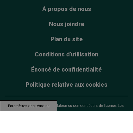
À propos de nous
Nous joindre
Plan du site
Conditions d’utilisation
Énoncé de confidentialité
Politique relative aux cookies
Paramètres des témoins
© 2025 Groupe de sociétés Haleon ou son concédant de licence. Les
marques de commerce sont détenues ou utilisées sous licence par le
groupe de sociétés Haleon.
Le contenu de ce site Web est destiné au public canadien uniquement.