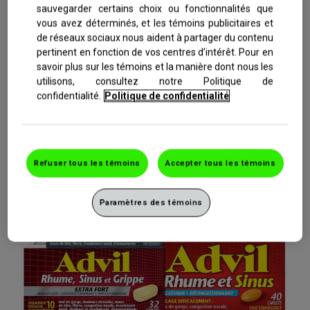
plus de soulager efficacement les douleurs sinusales, les
sauvegarder certains choix ou fonctionnalités que
maux de tête, la fièvre, la congestion nasale, les
vous avez déterminés, et les témoins publicitaires et
de réseaux sociaux nous aident à partager du contenu
courbatures et les douleurs. Vous trouverez des bons de
pertinent en fonction de vos centres d’intérêt. Pour en
réduction et des offres spéciales ci-dessous.
savoir plus sur les témoins et la manière dont nous les
utilisons, consultez notre Politique de
confidentialité.
Politique de confidentialité
En savoir plus sur Advil Rhume et Sinus
English
Province:
Refuser tous les témoins
Accepter tous les témoins
Paramètres des témoins