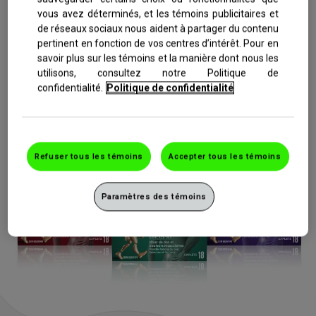
de dos associés aux spasmes musculaires, des tensions
vous avez déterminés, et les témoins publicitaires et
dans les muscles du cou et des douleurs occasionnées par
de réseaux sociaux nous aident à partager du contenu
les foulures et les entorses.
pertinent en fonction de vos centres d’intérêt. Pour en
savoir plus sur les témoins et la manière dont nous les
utilisons, consultez notre Politique de
En savoir plus sur Robax
confidentialité.
Politique de confidentialité
English
Province:
Refuser tous les témoins
Accepter tous les témoins
Paramètres des témoins