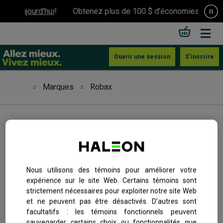
ès aujourd’hui
!
Obtenez plus de 100 $ d’économies.
Inscriv
Ouvrir une session
S’inscrire
Marques
Robax
Coupons et offres
Marques
Robax
Foire aux questions
Nous utilisons des témoins pour améliorer votre
expérience sur le site Web. Certains témoins sont
Les caplets Robax aident à soulager les maux de dos et
strictement nécessaires pour exploiter notre site Web
Communautés en santé
relaxer les tensions dans les muscles. Vous pouvez
et ne peuvent pas être désactivés. D’autres sont
compter sur Robax pour le soulagement efficace des maux
facultatifs : les témoins fonctionnels peuvent
sauvegarder certains choix ou fonctionnalités que