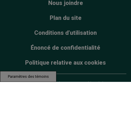
Nous joindre
Plan du site
Conditions d’utilisation
Énoncé de confidentialité
Politique relative aux cookies
Paramètres des témoins
© 2025 Groupe de sociétés Haleon ou son concédant de licence. Les
marques de commerce sont détenues ou utilisées sous licence par le
groupe de sociétés Haleon.
Le contenu de ce site Web est destiné au public canadien uniquement.
Assurez-vous que ce produit vous convient. Lisez et suivez toujours les
directives inscrites sur l’étiquette.
PM-CA-ADV-23-00133